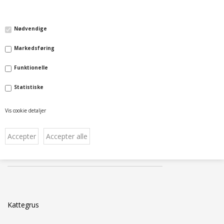
Bestillingsliste
Login
Nødvendige
Markedsføring
Funktionelle
Statistiske
Forside
»
Kategorier
»
Kat
»
Kattegrus
Vis cookie detaljer
KATTEGRUS
Kattegrus