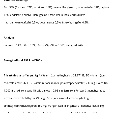
And 31% (frisk and 17%, tørret and 14%), vegetabilsk glycerin, søde kartofler 18%, tapioka
17%, andefedt, andebouillon, græskar, fennikel, mineraler (inklusive
natriumhexametafosfat 0,5%), pebermynte 0,5%, fiskeolie, ingefær 0,2%.
Analyse:
Råprotein 14%, råfedt 10%, råaske 7%, råfibre 1,5%, fugtighed 24%.
Energiindhold 298 kcal/100 g.
Tilsætningsstoffer pr. kg
A-vitamin (som retinylacetat) 21.871 IE, D3-vitamin (som
cholecalciferol) 1.471 IE, E-vitamin (som all-rac-alpha-tocopherylacetat) 710 mg, L-carnitin
1.000 mg, Jod (som vandfrit calciumiodat) 0,96 mg, Jern (som ferrosulfatmonohydrat og
ferroaminosyrechelathydrat) 95 mg, Zink (som zinksulfatmonohydrat og
aminosyrezinkchelathydrat) 150 mg, Mangan (som mangansulfatmonohydrat) 36 mg,