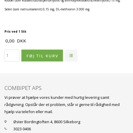
Kobber (som kobber(II)sulfatpentahydrat og aminosyrekobber(II)chelathydrat) 15 mg,
Selen (som natriumselenit) 0,15 mg, DL-methionin 3.000 mg.
Pris ved 1 Stk
0,00
DKK
COMBIPET APS
Vi prøver at hjælpe vores kunder med hurtig levering samt
rådgivning. Opstår der et problem, står vi gerne til rådighed med
hjælp via telefon eller mail.
Øster Bordingtoften 4, 8600 Silkeborg
3023 0406