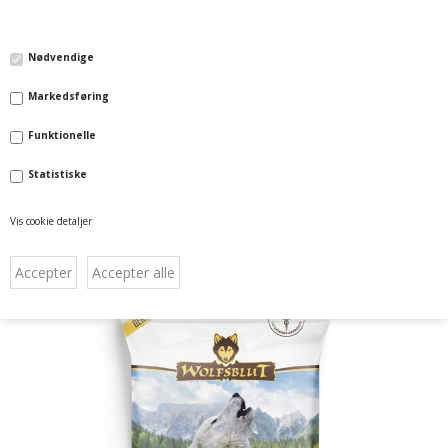
Bestillingsliste
Login
Nødvendige
Markedsføring
Funktionelle
Statistiske
Forside
»
Kategorier
»
Hund
Vis cookie detaljer