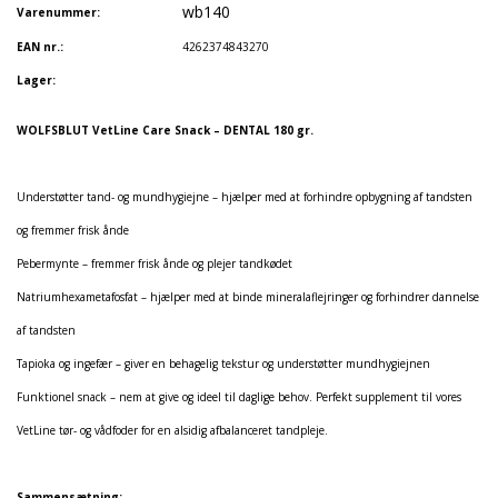
wb140
Varenummer:
EAN nr.:
4262374843270
Lager:
WOLFSBLUT VetLine Care Snack – DENTAL 180 gr.
Understøtter tand- og mundhygiejne – hjælper med at forhindre opbygning af tandsten
og fremmer frisk ånde
Pebermynte – fremmer frisk ånde og plejer tandkødet
Natriumhexametafosfat – hjælper med at binde mineralaflejringer og forhindrer dannelse
af tandsten
Tapioka og ingefær – giver en behagelig tekstur og understøtter mundhygiejnen
Funktionel snack – nem at give og ideel til daglige behov. Perfekt supplement til vores
VetLine tør- og vådfoder for en alsidig afbalanceret tandpleje.
Sammensætning: